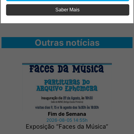
Saber Mais
Outras notícias
Fim de Semana
2026-08-05 14:55h
Exposição “Faces da Música”