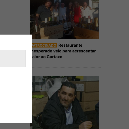
Restaurante
PATROCINADO
Inesperado veio para acrescentar
valor ao Cartaxo