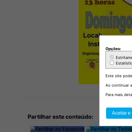
Opções:
Estritam
Estatísti
Este site pode
Ao continuar a
Para mais det
Aceitar e
Partilhar este conteúdo: