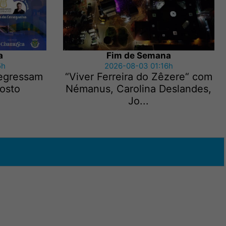
a
Fim de Semana
5h
2026-08-03 01:16h
regressam
“Viver Ferreira do Zêzere“ com
gosto
Némanus, Carolina Deslandes,
Jo...