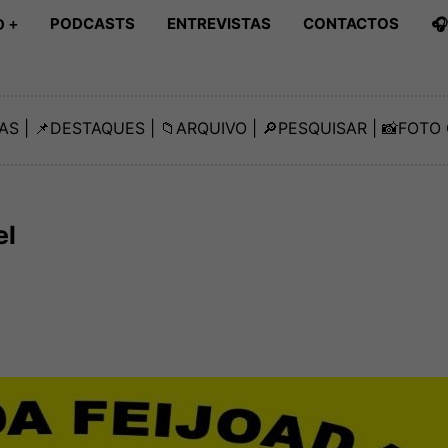
PODCASTS
ENTREVISTAS
CONTACTOS

 +
AS
| 📌
DESTAQUES
| 📁
ARQUIVO
| 🔎
PESQUISAR
| 📸
FOTO 
el