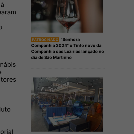
 à
dearam
o
“Senhora
PATROCINADO
Companhia 2024” o Tinto novo da
Companhia das Lezírias lançado no
dia de São Martinho
anábis
e
atores
duto
orial