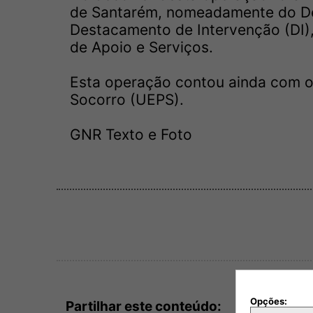
de Santarém, nomeadamente do Des
Destacamento de Intervenção (DI),
de Apoio e Serviços.
Esta operação contou ainda com o
Socorro (UEPS).
GNR Texto e Foto
Opções:
Partilhar este conteúdo: