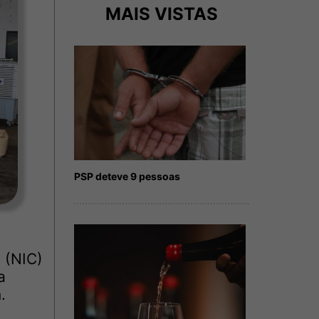
MAIS VISTAS
PSP deteve 9 pessoas
 (NIC)
a
.