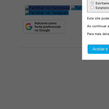
Estritam
Estatísti
Este site pode
Ao continuar a
Para mais det
Aceitar e