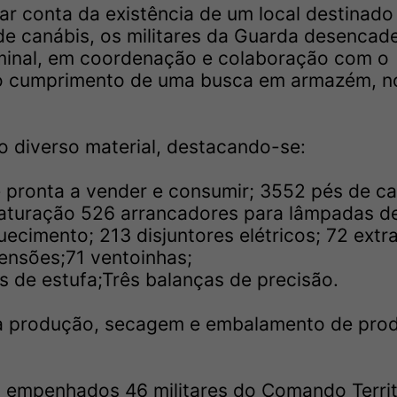
r conta da existência de um local destinado
de canábis, os militares da Guarda desenca
minal, em coordenação e colaboração com o
 no cumprimento de uma busca em armazém, n
o diverso material, destacando-se:
e pronta a vender e consumir; 3552 pés de c
maturação 526 arrancadores para lâmpadas d
cimento; 213 disjuntores elétricos; 72 extr
mensões;71 ventoinhas;
s de estufa;Três balanças de precisão.
 a produção, secagem e embalamento de pro
 empenhados 46 militares do Comando Territ