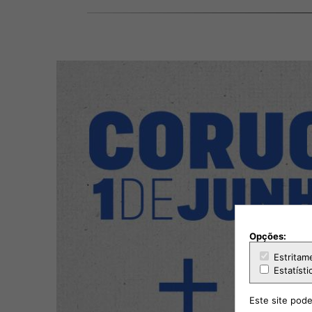
Opções:
Estritam
Estatísti
Este site pode