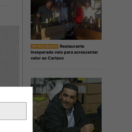
Restaurante
PATROCINADO
Inesperado veio para acrescentar
valor ao Cartaxo