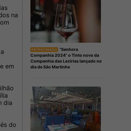
das
dos na
com
“Senhora
PATROCINADO
 a
Companhia 2024” o Tinto novo da
Companhia das Lezírias lançado no
 e em
dia de São Martinho
ilhão
lia
 dia
vés do