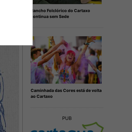
Rancho Folclórico do Cartaxo
continua sem Sede
Caminhada das Cores está de volta
ao Cartaxo
PUB