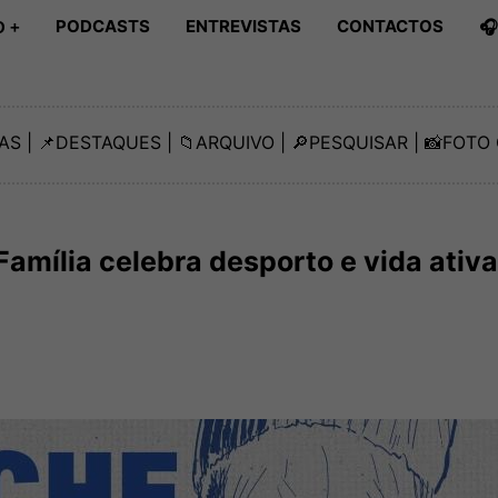
PODCASTS
ENTREVISTAS
CONTACTOS

 +
AS
| 📌
DESTAQUES
| 📁
ARQUIVO
| 🔎
PESQUISAR
| 📸
FOTO 
Família celebra desporto e vida ativa