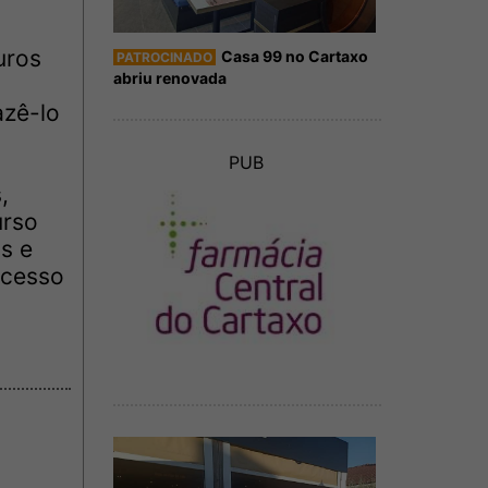
uros
Casa 99 no Cartaxo
PATROCINADO
abriu renovada
azê-lo
PUB
,
urso
s e
acesso