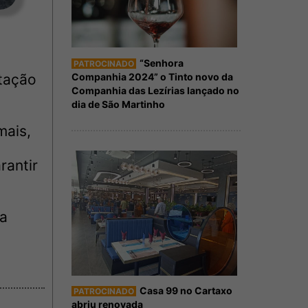
“Senhora
PATROCINADO
Companhia 2024” o Tinto novo da
ntação
Companhia das Lezírias lançado no
dia de São Martinho
mais,
rantir
ra
Casa 99 no Cartaxo
PATROCINADO
abriu renovada