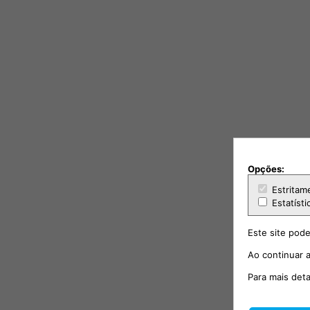
Opções:
Estritam
Estatísti
Este site pode
Ao continuar a
Para mais det