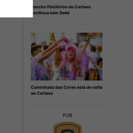
Rancho Folclórico do Cartaxo
continua sem Sede
Caminhada das Cores está de volta
ao Cartaxo
PUB