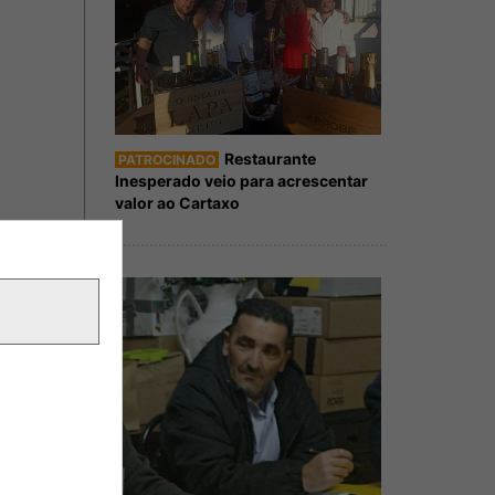
Restaurante
PATROCINADO
Inesperado veio para acrescentar
valor ao Cartaxo