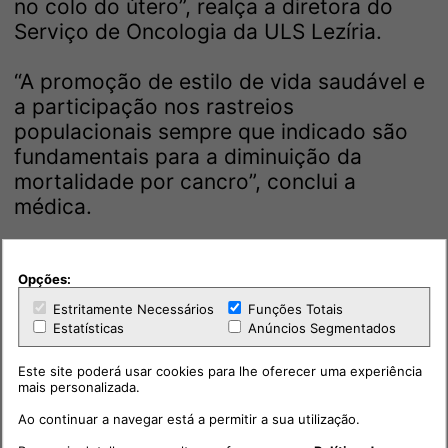
no colo do útero”, realça a diretora do
Serviço de Oncologia da ULS Lezíria.
“A promoção de estilo de vida saudável e
a participação nos rastreios
populacionais sempre que indicado são
fundamentais para a diminuição da
mortalidade por cancro”, conclui a
médica.
Opções:
Estritamente Necessários
Funções Totais
Estatísticas
Anúncios Segmentados
Este site poderá usar cookies para lhe oferecer uma experiência
mais personalizada.
Ao continuar a navegar está a permitir a sua utilização.