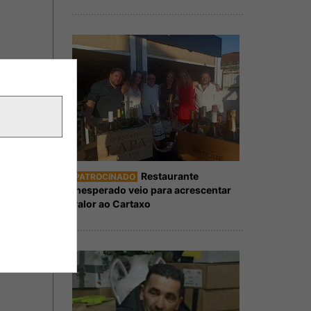
Restaurante
PATROCINADO
Inesperado veio para acrescentar
valor ao Cartaxo