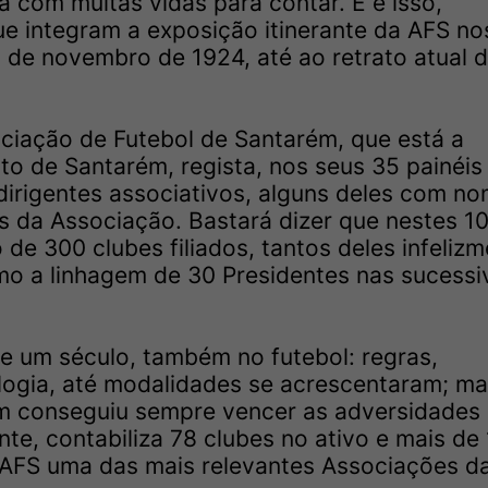
a com muitas vidas para contar. E é isso,
ue integram a exposição itinerante da AFS no
 de novembro de 1924, até ao retrato atual 
ciação de Futebol de Santarém, que está a
ito de Santarém, regista, nos seus 35 painéis
 dirigentes associativos, alguns deles com n
is da Associação. Bastará dizer que nestes 1
de 300 clubes filiados, tantos deles infelizm
mo a linhagem de 30 Presidentes nas sucessi
e um século, também no futebol: regras,
logia, até modalidades se acrescentaram; ma
m conseguiu sempre vencer as adversidades
te, contabiliza 78 clubes no ativo e mais de
da AFS uma das mais relevantes Associações d