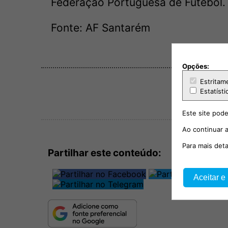
Federação Portuguesa de Futebol.
Fonte: AF Santarém
Opções:
Estritam
Estatísti
Este site pode
Ao continuar a
Para mais det
Partilhar este conteúdo:
Aceitar e