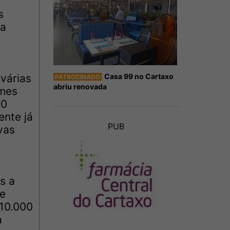
s
da
 várias
Casa 99 no Cartaxo
PATROCINADO
abriu renovada
omes
00
ente já
PUB
vas
s a
 e
 10.000
a