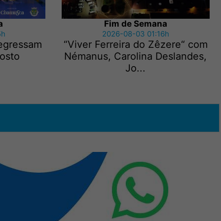
a
Fim de Semana
5h
2026-08-03 01:16h
regressam
“Viver Ferreira do Zêzere“ com
gosto
Némanus, Carolina Deslandes,
Jo...