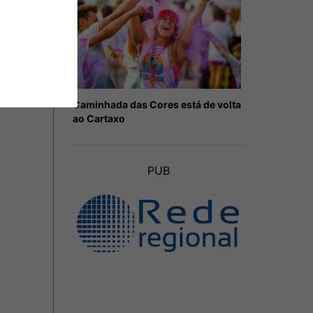
Caminhada das Cores está de volta
ao Cartaxo
PUB