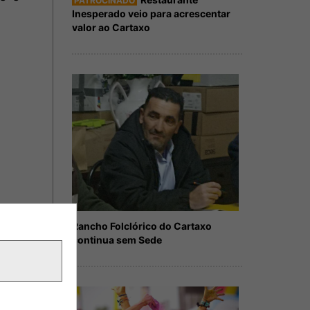
PATROCINADO
Inesperado veio para acrescentar
valor ao Cartaxo
Rancho Folclórico do Cartaxo
continua sem Sede