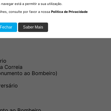
 navegar está a permitir a sua utilização.
alhes, consulte por favor a nossa
Política de Privacidade
o à população
 Fechar
Saber Mais
rio
a Correia
onumento ao Bombeiro)
ersário
nto ao Bombeiro