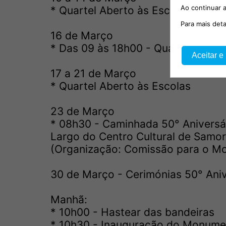
Ao continuar a
* Quartel Aberto às Escolas
Para mais det
16 de Março
* Das 09 às 18h00 - Quartel Abert
Aceitar e
17 a 21 de Março
* Quartel Aberto às Escolas
23 de Março
* 08h30 - Caminhada 50° Aniversá
Largo do Centro Cultural de Samor
(Organização: Comissão para o M
30 de Março - Cerimónias 50° Aniv
Manhã:
* 10h00 - Hastear das bandeiras
* 10h30 - Inauguração do Monume