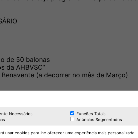
SÁRIO
o de 50 balonas
nos da AHBVSC“
 Benavente (a decorrer no mês de Março)
al
Bombeiros da Região de Lisboa e Vale do Tejo
ente Necessários
Funções Totais
cas
Anúncios Segmentados
OS BOMBEIROS“ no Palácio do Infantado
rá usar cookies para lhe oferecer uma experiência mais personalizada.