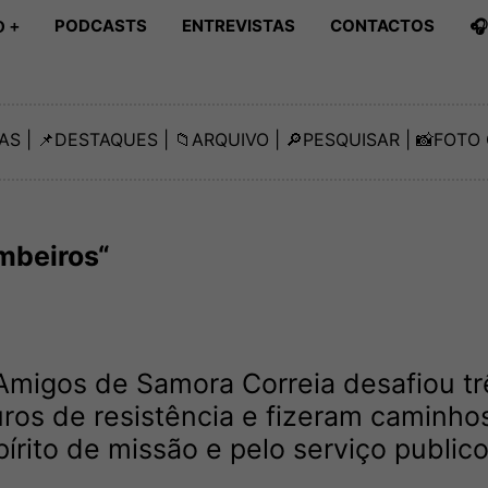
PODCASTS
ENTREVISTAS
CONTACTOS

 +
AS
| 📌
DESTAQUES
| 📁
ARQUIVO
| 🔎
PESQUISAR
| 📸
FOTO 
mbeiros“
migos de Samora Correia desafiou tr
os de resistência e fizeram caminho
írito de missão e pelo serviço publico