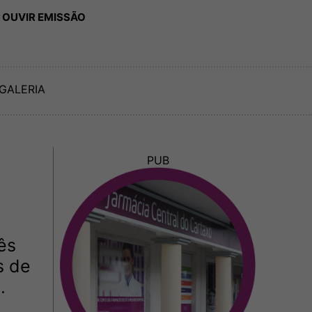
 OUVIR EMISSÃO
GALERIA
PUB
ês
s de
.