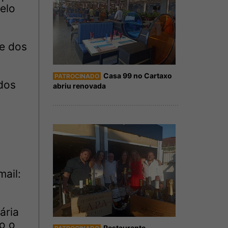
elo
e dos
Casa 99 no Cartaxo
PATROCINADO
dos
abriu renovada
mail:
ária
o o
Restaurante