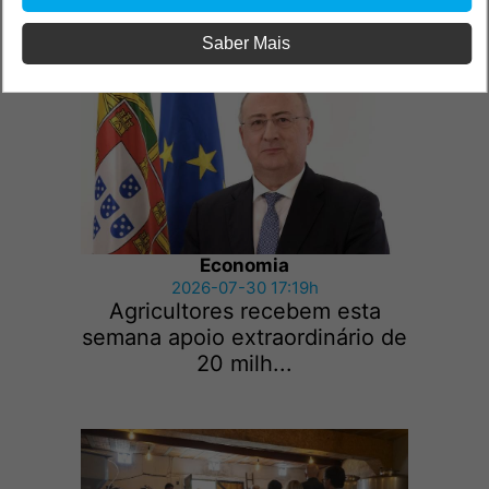
Vinho“2026
Saber Mais
Economia
2026-07-30 17:19h
Agricultores recebem esta
semana apoio extraordinário de
20 milh...