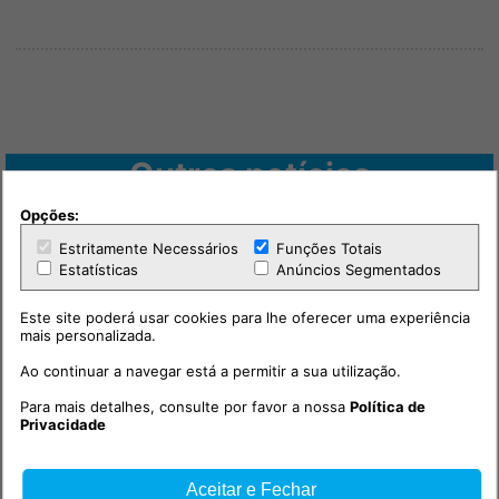
Outras notícias
Opções:
Estritamente Necessários
Funções Totais
Estatísticas
Anúncios Segmentados
Este site poderá usar cookies para lhe oferecer uma experiência
mais personalizada.
Ao continuar a navegar está a permitir a sua utilização.
Para mais detalhes, consulte por favor a nossa
Política de
Privacidade
Economia
2026-08-04 18:54h
Alenquer / “Alma do
Aceitar e Fechar