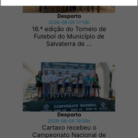
Desporto
2026-08-05 17:10h
16.ª edição do Torneio de
Futebol do Município de
Salvaterra de ...
Desporto
2026-08-04 19:00h
Cartaxo recebeu o
Campeonato Nacional de