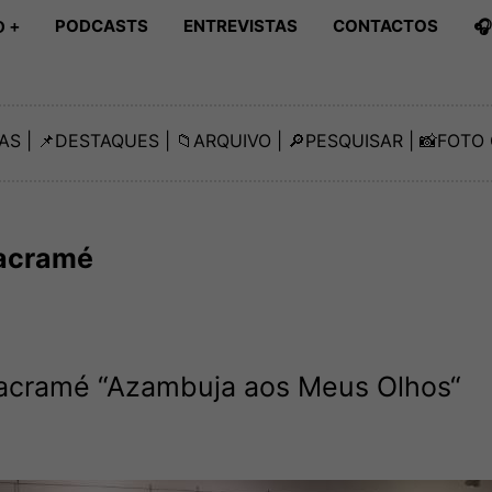
PODCASTS
ENTREVISTAS
CONTACTOS

 +
AS
| 📌
DESTAQUES
| 📁
ARQUIVO
| 🔎
PESQUISAR
| 📸
FOTO 
macramé
acramé “Azambuja aos Meus Olhos“