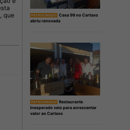
ação e
esta
, que
Casa 99 no Cartaxo
PATROCINADO
abriu renovada
Restaurante
PATROCINADO
Inesperado veio para acrescentar
valor ao Cartaxo