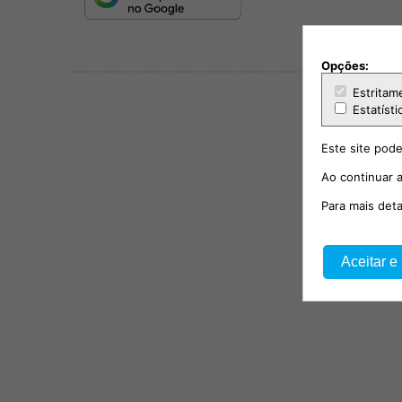
Opções:
Estritam
Estatísti
Este site pode
Ao continuar a
Para mais det
Aceitar e