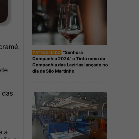
cramé,
“Senhora
PATROCINADO
Companhia 2024” o Tinto novo da
Companhia das Lezírias lançado no
 de
dia de São Martinho
a das
e a