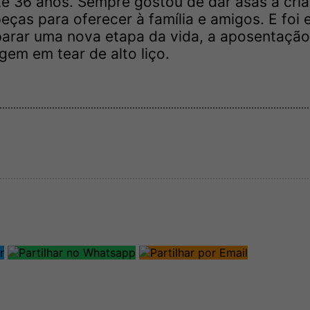
e 36 anos. Sempre gostou de dar asas à cri
eças para oferecer à família e amigos. E foi 
parar uma nova etapa da vida, a aposentação
em em tear de alto liço.