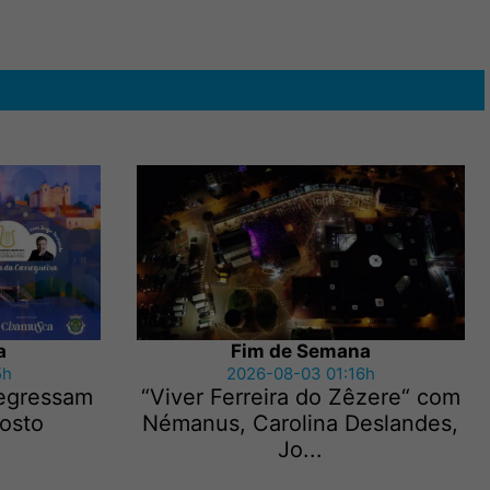
a
Fim de Semana
5h
2026-08-03 01:16h
regressam
“Viver Ferreira do Zêzere“ com
gosto
Némanus, Carolina Deslandes,
Jo...