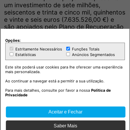
um investimento de sete milhões,
seiscentos e trinta e cinco mil, quinhentos
e vinte e seis euros (7.635.526,00 €) e
são apoiados pelo Plano de Recuperação
e Resiliência (PRR).
Opções:
Estritamente Necessários
Funções Totais
Estatísticas
Anúncios Segmentados
Este site poderá usar cookies para lhe oferecer uma experiência
mais personalizada.
Ao continuar a navegar está a permitir a sua utilização.
Para mais detalhes, consulte por favor a nossa
Política de
Privacidade
Aceitar e Fechar
Saber Mais