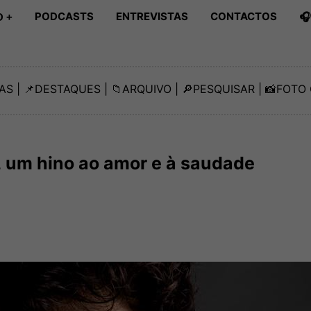
PODCASTS
ENTREVISTAS
CONTACTOS

 +
AS
| 📌
DESTAQUES
| 📁
ARQUIVO
| 🔎
PESQUISAR
| 📸
FOTO 
, um hino ao amor e à saudade