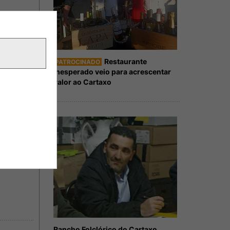
Restaurante
PATROCINADO
Inesperado veio para acrescentar
valor ao Cartaxo
Rancho Folclórico do Cartaxo