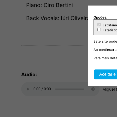
Piano: Ciro Bertini
Back Vocals: Iúri Oliveira
Opções:
Estritam
Estatísti
Este site pode
Ao continuar a
Para mais det
Audio:
Aceitar e
Miguel 