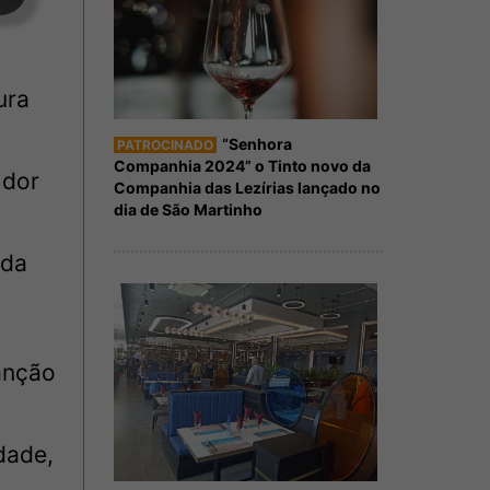
ura
“Senhora
PATROCINADO
Companhia 2024” o Tinto novo da
 dor
Companhia das Lezírias lançado no
dia de São Martinho
ada
anção
dade,