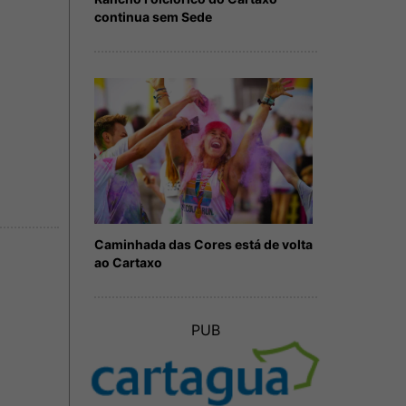
continua sem Sede
Caminhada das Cores está de volta
ao Cartaxo
PUB