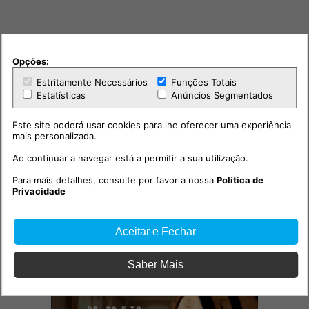
Outras notícias
Opções:
Estritamente Necessários
Funções Totais
Estatísticas
Anúncios Segmentados
Este site poderá usar cookies para lhe oferecer uma experiência
mais personalizada.
Ao continuar a navegar está a permitir a sua utilização.
Para mais detalhes, consulte por favor a nossa
Política de
Privacidade
Fim de Semana
Aceitar e Fechar
2026-08-05 14:55h
Exposição “Faces da Música”
Saber Mais