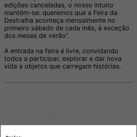
edições canceladas, o nosso intuito
mantém-se: queremos que a Feira da
Destralha aconteça mensalmente no
primeiro sábado de cada mês, à exceção
dos meses de verão“.
A entrada na feira é livre, convidando
todos a participar, explorar e dar nova
vida a objetos que carregam histórias.