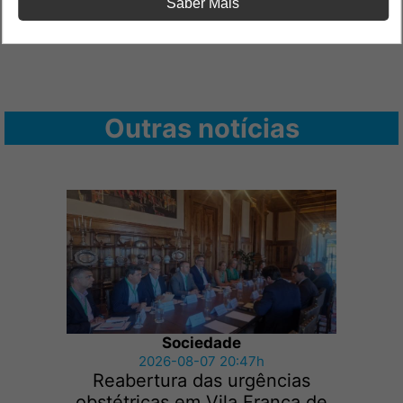
Saber Mais
Outras notícias
Sociedade
2026-08-07 20:47h
Reabertura das urgências
obstétricas em Vila Franca de