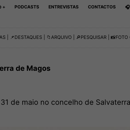
PODCASTS
ENTREVISTAS
CONTACTOS

 +
AS
| 📌
DESTAQUES
| 📁
ARQUIVO
| 🔎
PESQUISAR
| 📸
FOTO 
terra de Magos
 31 de maio no concelho de Salvaterr