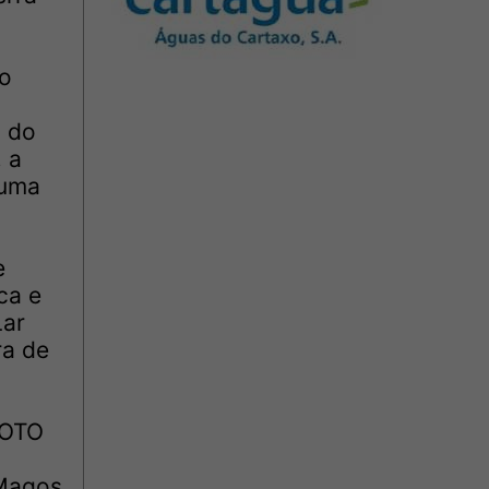
no
a do
, a
 uma
e
ca e
Lar
ra de
HOTO
 Magos