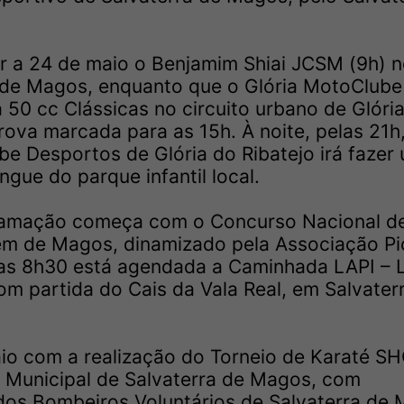
ar a 24 de maio o Benjamim Shiai JCSM (9h) 
a de Magos, enquanto que o Glória MotoClube
50 cc Clássicas no circuito urbano de Glóri
prova marcada para as 15h. À noite, pelas 21h
e Desportos de Glória do Ribatejo irá fazer
gue do parque infantil local.
gramação começa com o Concurso Nacional d
em de Magos, dinamizado pela Associação Pi
 as 8h30 está agendada a Caminhada LAPI – 
om partida do Cais da Vala Real, em Salvater
io com a realização do Torneio de Karaté S
 Municipal de Salvaterra de Magos, com
dos Bombeiros Voluntários de Salvaterra de