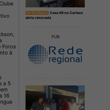
 Clube
Casa 99 no Cartaxo
PATROCINADO
tivo
abriu renovada
ckson,
PUB
a
e Foros
nto à
s
s a 5
 em
a 16
Ringue