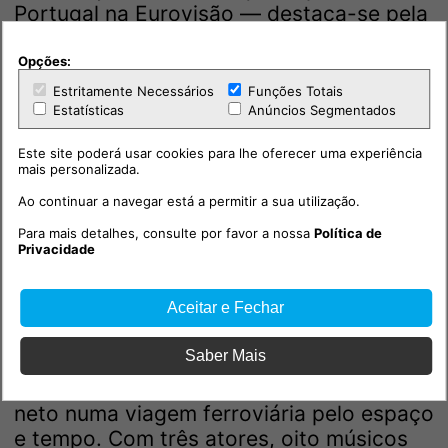
Portugal na Eurovisão — destaca-se pela
autenticidade, carisma e presença cénica
inconfundível.
Opções:
Estritamente Necessários
Funções Totais
No dia 31 de maio, a Chamusca recebe
Estatísticas
Anúncios Segmentados
Carolina Deslandes, uma das vozes mais
Este site poderá usar cookies para lhe oferecer uma experiência
influentes da música portuguesa
mais personalizada.
contemporânea.
Ao continuar a navegar está a permitir a sua utilização.
Para mais detalhes, consulte por favor a nossa
Política de
A encerrar a maior semana da Chamusca,
Privacidade
no Dia Mundial da Criança, 1 de junho, o
palco principal recebe Pedro Dyonysyo e
Aceitar e Fechar
o espetáculo original, “A Viagem“. Uma
experiência única que combina música,
Saber Mais
teatro, vídeo e imaginação,
acompanhando a história de um avô e um
neto numa viagem ferroviária pelo espaço
e tempo. Com três atores, oito músicos