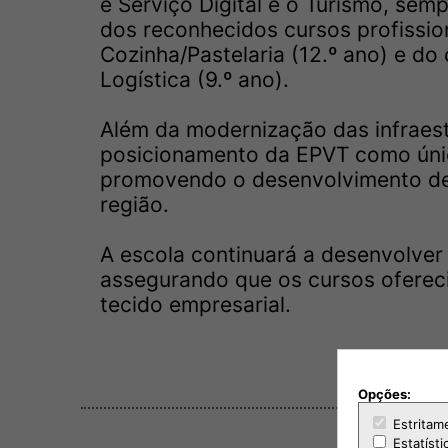
e Serviço Digital e o Turismo, se
dos reconhecidos cursos profissio
Cozinha/Pastelaria (12.º ano) e d
Logística (9.º ano).
Além da modernização das infraest
posicionamento da EPVT como único
promovendo o desenvolvimento de 
região.
A escola continuará a desenvolver
assegurando que os cursos ofereci
tecido empresarial.
Opções:
Estritam
Estatísti