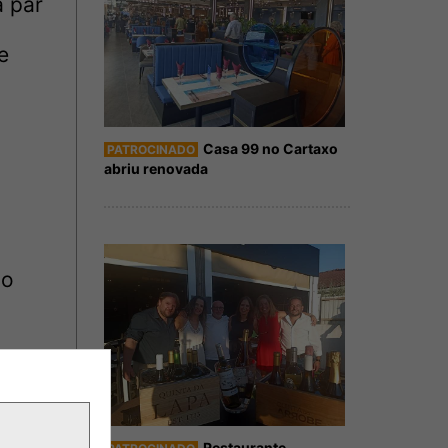
a par
e
Casa 99 no Cartaxo
PATROCINADO
abriu renovada
do
Restaurante