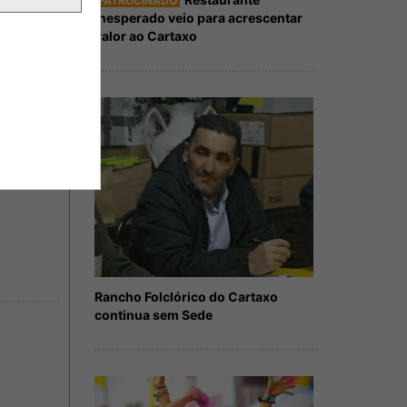
PATROCINADO
Inesperado veio para acrescentar
valor ao Cartaxo
Rancho Folclórico do Cartaxo
continua sem Sede