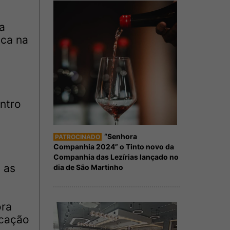
a
ica na
ntro
o
“Senhora
PATROCINADO
Companhia 2024” o Tinto novo da
Companhia das Lezírias lançado no
 as
dia de São Martinho
ora
icação