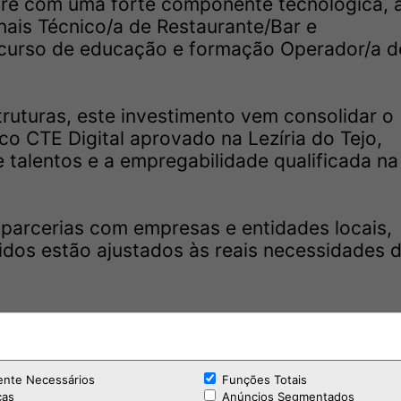
mpre com uma forte componente tecnológica, 
nais Técnico/a de Restaurante/Bar e
o curso de educação e formação Operador/a d
ruturas, este investimento vem consolidar o
 CTE Digital aprovado na Lezíria do Tejo,
talentos e a empregabilidade qualificada na
 parcerias com empresas e entidades locais,
dos estão ajustados às reais necessidades 
ente Necessários
Funções Totais
cas
Anúncios Segmentados