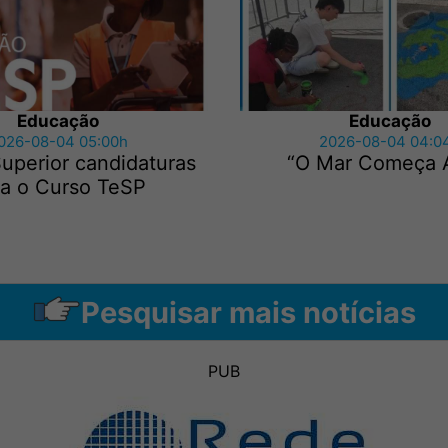
Educação
Educação
026-08-04 05:00h
2026-08-04 04:0
uperior candidaturas
“O Mar Começa 
ra o Curso TeSP
Pesquisar mais notícias
PUB