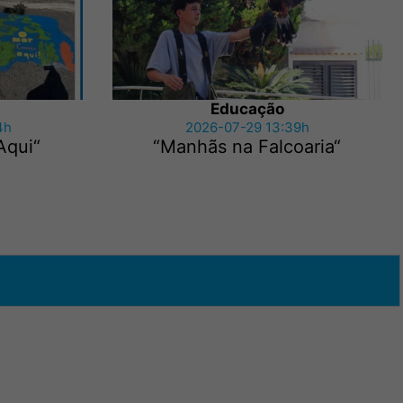
Educação
4h
2026-07-29 13:39h
Aqui“
“Manhãs na Falcoaria“