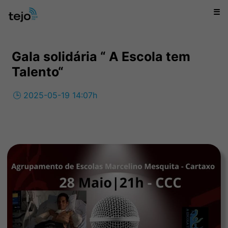
☰
Gala solidária “ A Escola tem
Talento“
🕒 2025-05-19 14:07h