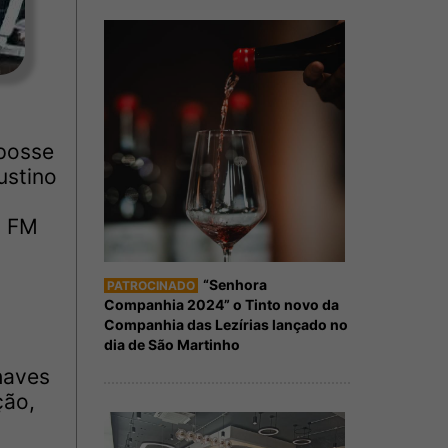
 posse
ustino
o FM
“Senhora
PATROCINADO
Companhia 2024” o Tinto novo da
Companhia das Lezírias lançado no
dia de São Martinho
haves
ção,