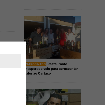
Restaurante
PATROCINADO
Inesperado veio para acrescentar
valor ao Cartaxo