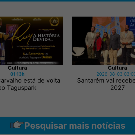
Cultura
Cultura
01:13h
2026-08-03 03:0
arvalho está de volta
Santarém vai recebe
ao Taguspark
2027
Pesquisar mais notícias