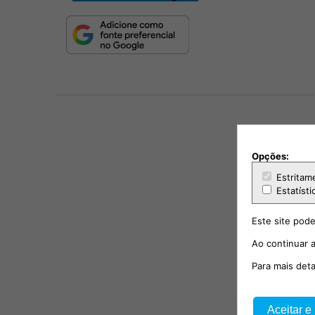
Opções:
Estritam
Estatísti
Este site pode
Ao continuar a
Para mais det
Aceitar e