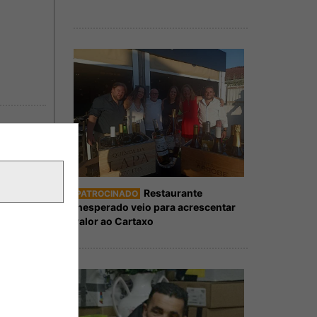
Restaurante
PATROCINADO
Inesperado veio para acrescentar
valor ao Cartaxo