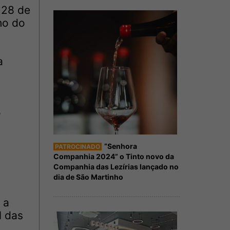
 28 de
ho do
a
o
“Senhora
PATROCINADO
Companhia 2024” o Tinto novo da
Companhia das Lezírias lançado no
dia de São Martinho
 a
l das