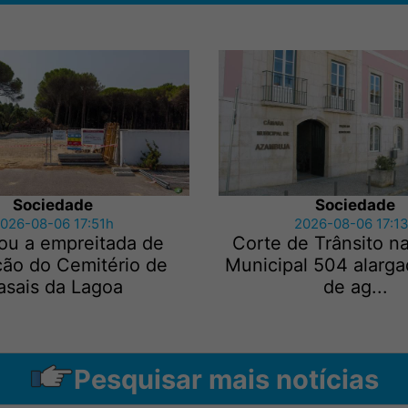
Sociedade
Sociedade
026-08-06 17:51h
2026-08-06 17:1
ou a empreitada de
Corte de Trânsito n
ção do Cemitério de
Municipal 504 alarga
asais da Lagoa
de ag...
Pesquisar mais notícias