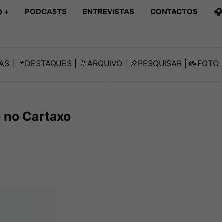
PODCASTS
ENTREVISTAS
CONTACTOS

 +
AS
| 📌
DESTAQUES
| 📁
ARQUIVO
| 🔎
PESQUISAR
| 📸
FOTO 
o no Cartaxo