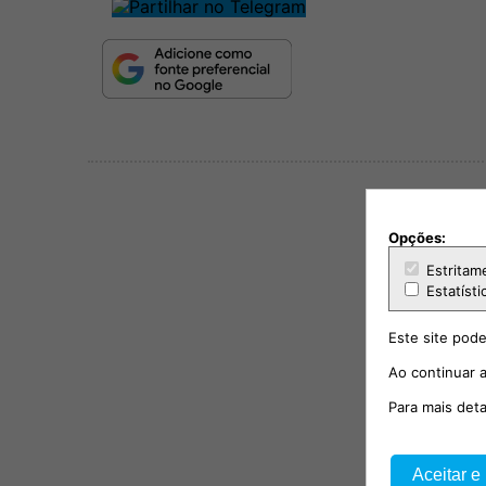
Opções:
Estritam
Estatísti
Este site pode
Ao continuar a
Para mais det
Aceitar e