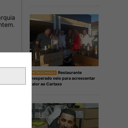
rquia
ntem.
Restaurante
PATROCINADO
Inesperado veio para acrescentar
valor ao Cartaxo