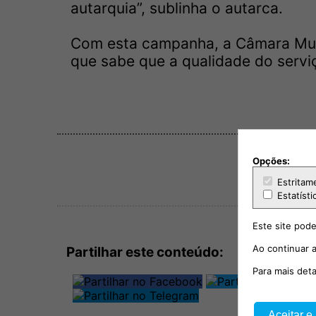
autarquia”, sublinha o autarca.
Com esta campanha, a Câmara Mun
que sabe que a qualidade do serv
Opções:
Estritam
Estatísti
Este site pode
Ao continuar a
Partilhar este conteúdo:
Para mais det
Aceitar e