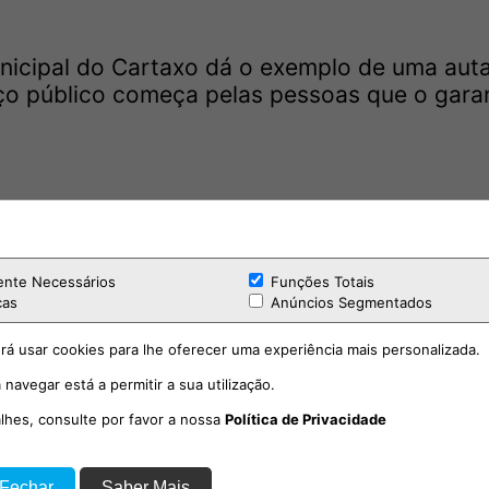
icipal do Cartaxo dá o exemplo de uma auta
iço público começa pelas pessoas que o gara
ente Necessários
Funções Totais
cas
Anúncios Segmentados
rá usar cookies para lhe oferecer uma experiência mais personalizada.
 navegar está a permitir a sua utilização.
alhes, consulte por favor a nossa
Política de Privacidade
 Fechar
Saber Mais