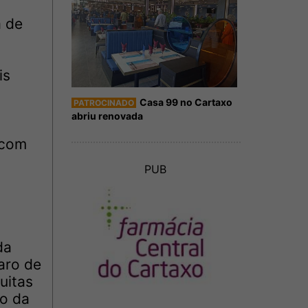
a de
is
Casa 99 no Cartaxo
PATROCINADO
abriu renovada
 com
PUB
da
aro de
uitas
to da