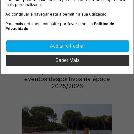
mais personalizada.
Ao continuar a navegar está a permitir a sua utilização.
Para mais detalhes, consulte por favor a nossa
Política de
Privacidade
Aceitar e Fechar
Sociedade
Saber Mais
2026-08-06 17:55h
GNR policiou mais de 20 mil
eventos desportivos na época
2025/2026