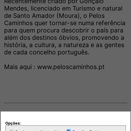
Recentemente criado por Gonçalo
Mendes, licenciado em Turismo e natural
de Santo Amador (Moura), o Pelos
Caminhos quer tornar-se numa referência
para quem procura descobrir o país para
além dos destinos óbvios, promovendo a
história, a cultura, a natureza e as gentes
de cada concelho português.
Mais aqui :
www.peloscaminhos.pt
Opções: