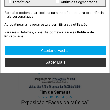
Estatísticas
Anúncios Segmentados
Este site poderá usar cookies para lhe oferecer uma experiência
mais personalizada.
Ao continuar a navegar está a permitir a sua utilização.
Outras notícias
Para mais detalhes, consulte por favor a nossa
Política de
Privacidade
Aceitar e Fechar
Saber Mais
Fim de Semana
2026-08-05 14:55h
Exposição “Faces da Música”