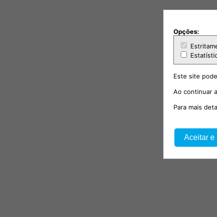
Opções:
Estritam
Estatísti
Este site pode
Ao continuar a
Para mais det
Aceitar e