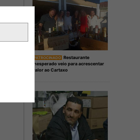
Restaurante
PATROCINADO
Inesperado veio para acrescentar
valor ao Cartaxo