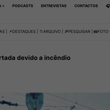
PODCASTS
ENTREVISTAS
CONTACTOS

 +
AS
| 📌
DESTAQUES
| 📁
ARQUIVO
| 🔎
PESQUISAR
| 📸
FOTO 
ortada devido a incêndio