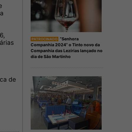
e
da
6,
“Senhora
PATROCINADO
árias
Companhia 2024” o Tinto novo da
Companhia das Lezírias lançado no
dia de São Martinho
rca de