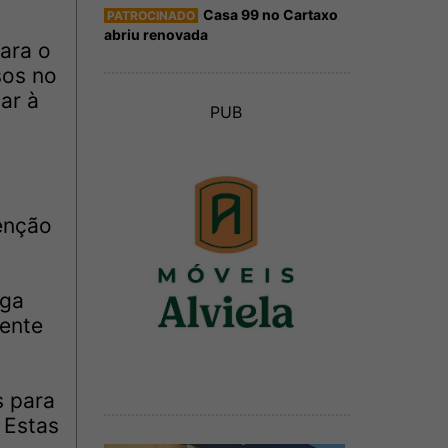
Casa 99 no Cartaxo
PATROCINADO
abriu renovada
ara o
sos no
ar à
PUB
enção
ega
mente
s para
 Estas