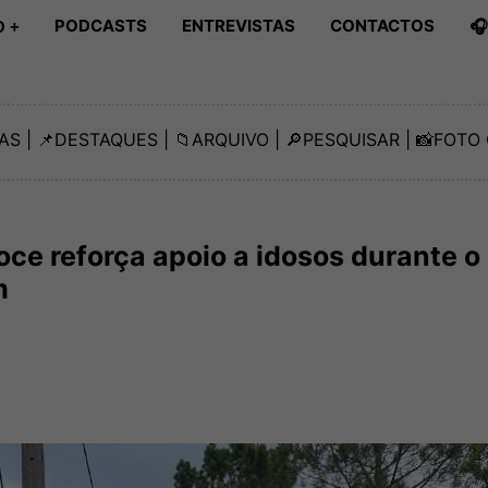
PODCASTS
ENTREVISTAS
CONTACTOS

 +
AS
| 📌
DESTAQUES
| 📁
ARQUIVO
| 🔎
PESQUISAR
| 📸
FOTO 
oce reforça apoio a idosos durante o
m