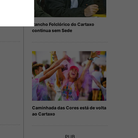
Rancho Folclórico do Cartaxo
continua sem Sede
Caminhada das Cores está de volta
ao Cartaxo
PUB