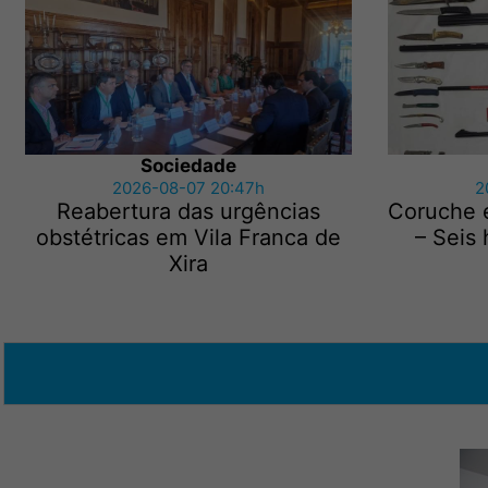
Sociedade
2026-08-07 20:47h
2
Reabertura das urgências
Coruche 
obstétricas em Vila Franca de
– Seis
Xira