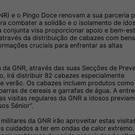
NR) e o Pingo Doce renovam a sua parceria p
ra combater a solidão e o isolamento de ido
va conjunta visa proporcionar apoio e bem-est
 através da distribuição de cabazes com bens
ormações cruciais para enfrentar as altas
m da GNR, através das suas Secções de Prev
o, irá distribuir 82 cabazes especialmente
de verão. Os cabazes incluem produtos como
 barras de cereais e garrafas de água. A entr
as visitas regulares da GNR a idosos previa
os Sénior“.
militares da GNR irão aproveitar estas visita
os cuidados a ter em ondas de calor extremo.