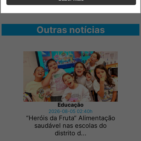
Outras notícias
Educação
2026-08-05 02:40h
“Heróis da Fruta“ Alimentação
saudável nas escolas do
distrito d...