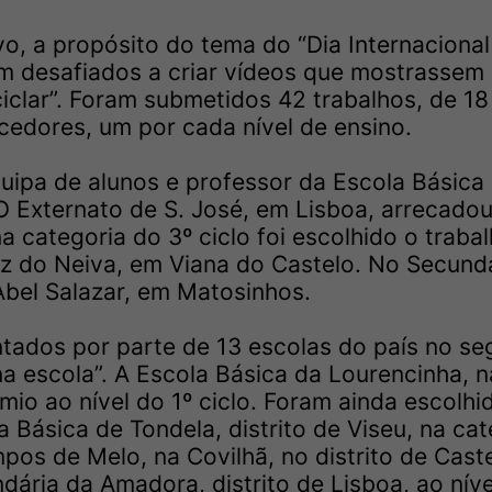
vo, a propósito do tema do “Dia Internaciona
ram desafiados a criar vídeos que mostrassem
iclar”. Foram submetidos 42 trabalhos, de 18
cedores, um por cada nível de ensino.
uipa de alunos e professor da Escola Básica 
. O Externato de S. José, em Lisboa, arrecado
a categoria do 3º ciclo foi escolhido o traba
z do Neiva, em Viana do Castelo. No Secund
bel Salazar, em Matosinhos.
tados por parte de 13 escolas do país no s
 escola”. A Escola Básica da Lourencinha, na
mio ao nível do 1º ciclo. Foram ainda escolhi
 Básica de Tondela, distrito de Viseu, na cat
pos de Melo, na Covilhã, no distrito de Cast
ndária da Amadora, distrito de Lisboa, ao nív