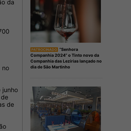
ão da
.700
“Senhora
PATROCINADO
Companhia 2024” o Tinto novo da
Companhia das Lezírias lançado no
% no
dia de São Martinho
e junho
 de
as de
ção