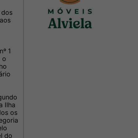
l dos
 aos
nº 1
u o
lho
ário
egundo
 Ilha
dos os
egoria
elo
el do