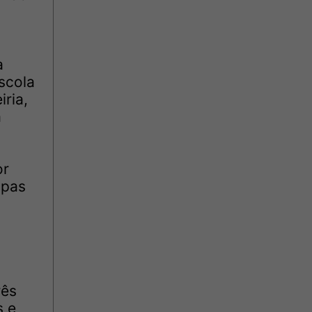
a
scola
iria,
a
or
ipas
rês
s e