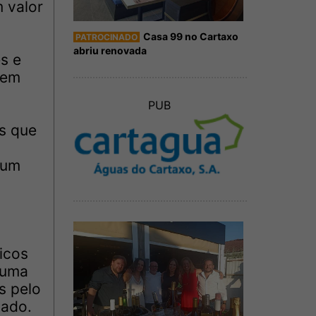
 valor
Casa 99 no Cartaxo
PATROCINADO
abriu renovada
s e
 em
PUB
s que
 um
icos
 uma
s pelo
tado.