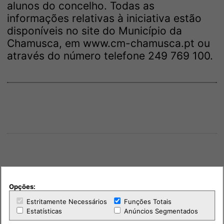
alunos do concelho. Todas as
informações relativas à iniciativa estão
disponíveis no site do Município da
Chamusca, em
www.cm-chamusca.pt
ou
através do número telefone 249 769 100.
Opções:
Estritamente Necessários
Funções Totais
Estatísticas
Anúncios Segmentados