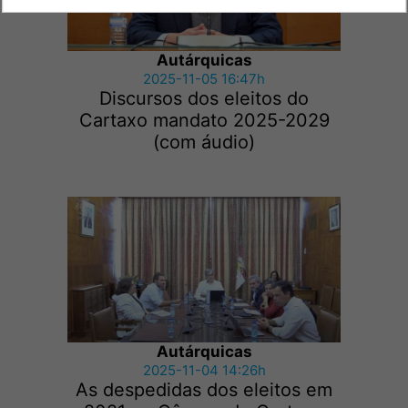
Autárquicas
2025-11-05 16:47h
Discursos dos eleitos do
Cartaxo mandato 2025-2029
(com áudio)
Autárquicas
2025-11-04 14:26h
As despedidas dos eleitos em