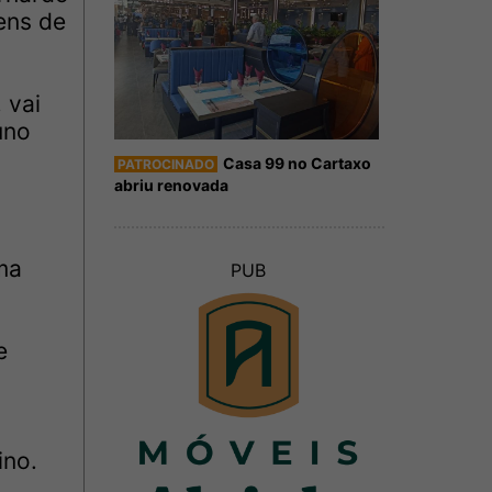
ens de
 vai
uno
Casa 99 no Cartaxo
PATROCINADO
abriu renovada
ma
PUB
e
ino.