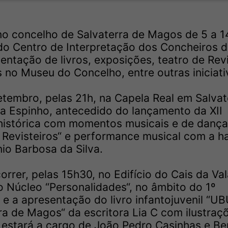
no concelho de Salvaterra de Magos de 5 a 1
o Centro de Interpretação dos Concheiros 
ntação de livros, exposições, teatro de Revi
 no Museu do Concelho, entre outras iniciati
etembro, pelas 21h, na Capela Real em Salvat
 Espinho, antecedido do lançamento da XII
 histórica com momentos musicais e de dança
 Revisteiros“ e performance musical com a ha
nio Barbosa da Silva.
rrer, pelas 15h30, no Edifício do Cais da Va
o Núcleo “Personalidades“, no âmbito do 1º
e a apresentação do livro infantojuvenil “
a de Magos“ da escritora Lia C com ilustraç
 estará a cargo de João Pedro Casinhas e B