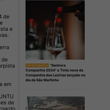
4 de
de
sta e
vas.
erra
 de
rpista
“Senhora
PATROCINADO
Companhia 2024” o Tinto novo da
Companhia das Lezírias lançado no
dia de São Martinho
la em
UBUNTU
ões de
ernardo