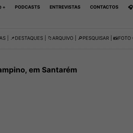
PODCASTS
ENTREVISTAS
CONTACTOS

 +
AS
| 📌
DESTAQUES
| 📁
ARQUIVO
| 🔎
PESQUISAR
| 📸
FOTO 
Campino, em Santarém