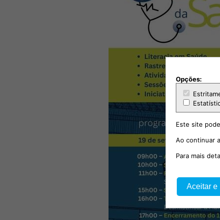
Opções:
Estritam
Estatísti
Este site pode
Ao continuar a
Para mais det
Aceitar e