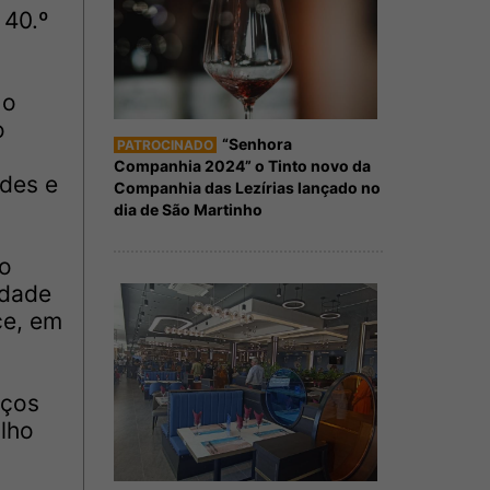
 40.º
 o
o
“Senhora
PATROCINADO
Companhia 2024” o Tinto novo da
ades e
Companhia das Lezírias lançado no
dia de São Martinho
 o
idade
ce, em
iços
alho