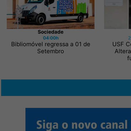
Sociedade
04:00h
2
Bibliomóvel regressa a 01 de
USF Cô
Setembro
Alter
f