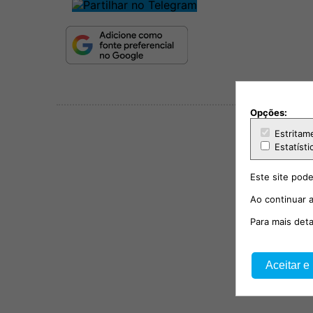
Opções:
Estritam
Estatísti
Este site pode
Ao continuar a
Para mais det
Aceitar e