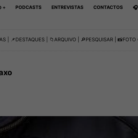
PODCASTS
ENTREVISTAS
CONTACTOS

 +
AS
| 📌
DESTAQUES
| 📁
ARQUIVO
| 🔎
PESQUISAR
| 📸
FOTO 
axo