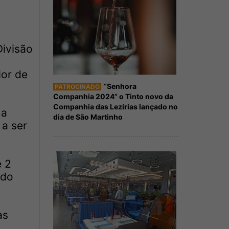
Divisão
ior de
“Senhora
PATROCINADO
Companhia 2024” o Tinto novo da
Companhia das Lezírias lançado no
 a
dia de São Martinho
 a ser
e 2
ado
as