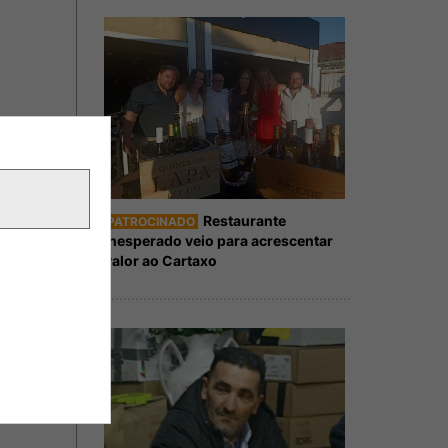
Restaurante
PATROCINADO
Inesperado veio para acrescentar
valor ao Cartaxo