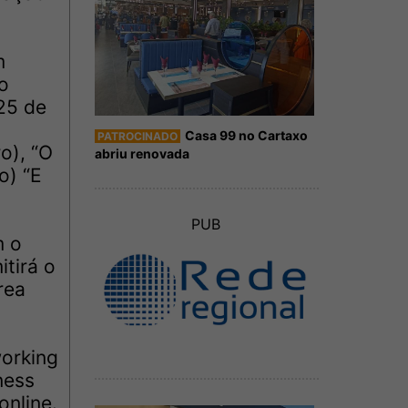
m
o
25 de
Casa 99 no Cartaxo
PATROCINADO
o), “O
abriu renovada
o) “E
PUB
m o
tirá o
rea
working
ness
online.