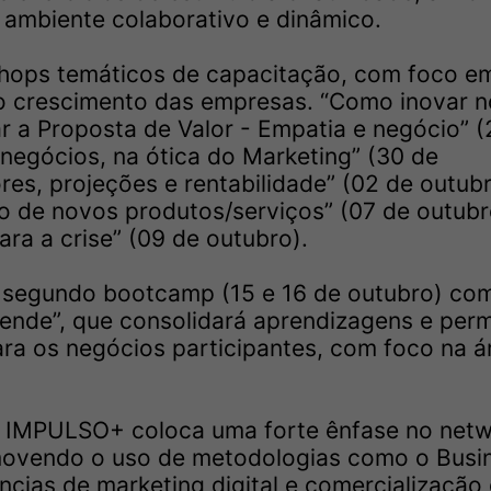
ambiente colaborativo e dinâmico.
hops temáticos de capacitação, com foco e
ao crescimento das empresas. “Como inovar n
r a Proposta de Valor - Empatia e negócio” (
 negócios, na ótica do Marketing” (30 de
es, projeções e rentabilidade” (02 de outubr
 de novos produtos/serviços” (07 de outubr
ara a crise” (09 de outubro).
 segundo bootcamp (15 e 16 de outubro) co
nde”, que consolidará aprendizagens e permi
ara os negócios participantes, com foco na á
 o IMPULSO+ coloca uma forte ênfase no net
romovendo o uso de metodologias como o Busi
ias de marketing digital e comercialização 