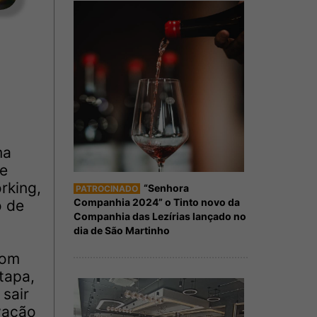
ma
 e
rking,
“Senhora
PATROCINADO
Companhia 2024” o Tinto novo da
o de
Companhia das Lezírias lançado no
dia de São Martinho
com
tapa,
 sair
ovação