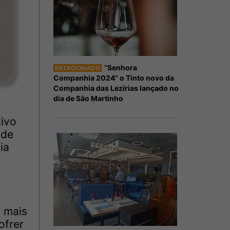
“Senhora
PATROCINADO
Companhia 2024” o Tinto novo da
Companhia das Lezírias lançado no
dia de São Martinho
tivo
 de
ia
s mais
ofrer