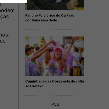
s
s podem
Rancho Folclórico do Cartaxo
nças
continua sem Sede
nos.
que
Caminhada das Cores está de volta
ao Cartaxo
PUB