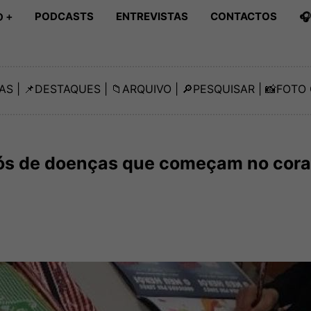
PODCASTS
ENTREVISTAS
CONTACTOS

 +
AS
| 📌
DESTAQUES
| 📁
ARQUIVO
| 🔎
PESQUISAR
| 📸
FOTO 
ós de doenças que começam no cor