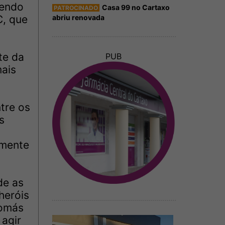
sendo
Casa 99 no Cartaxo
PATROCINADO
abriu renovada
C, que
te da
PUB
mais
tre os
s
lmente
de as
heróis
Tomás
agir