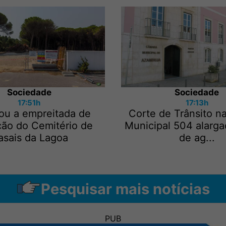
Sociedade
Sociedade
17:51h
17:13h
ou a empreitada de
Corte de Trânsito n
ção do Cemitério de
Municipal 504 alarga
asais da Lagoa
de ag...
Pesquisar mais notícias
PUB