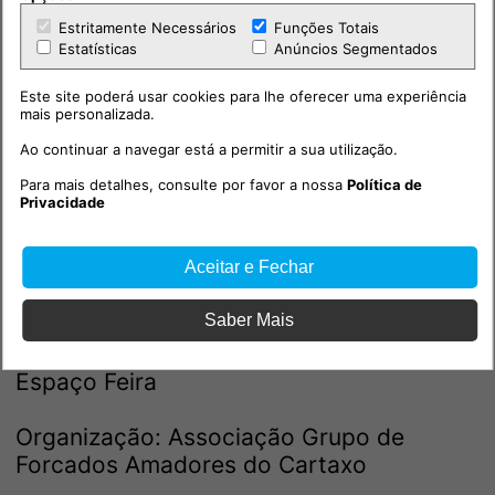
Estritamente Necessários
Funções Totais
Estatísticas
Anúncios Segmentados
2 de novembro, domingo
Este site poderá usar cookies para lhe oferecer uma experiência
mais personalizada.
10h30 – Hora do Conto conduzida por
Ao continuar a navegar está a permitir a sua utilização.
Irene Gabirro, Espaço ExpoCartaxo
Para mais detalhes, consulte por favor a nossa
Política de
Privacidade
Atividade para jovens e crianças
Inscrições prévias até 29 de outubro:
Aceitar e Fechar
biblioteca@cm-cartaxo.pt / 243 700 281
Saber Mais
15h00 – Vem Brincar aos Forcados!,
Espaço Feira
Organização: Associação Grupo de
Forcados Amadores do Cartaxo