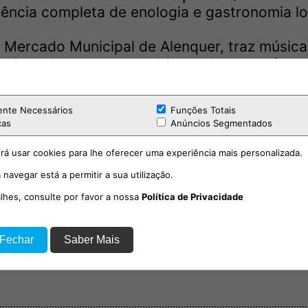
ncia completa de enologia e gastronomia lo
o Mercado Municipal de Alenquer, traz música
e Bon Voyage, num ambiente descontraído e
ente Necessários
Funções Totais
e “Às Cestas com Alma“, com o apoio da Quin
cas
Anúncios Segmentados
e e tradição, também de participação gratuita.
rá usar cookies para lhe oferecer uma experiência mais personalizada.
embro com “Magusto e Vinho“ no Parque do A
 navegar está a permitir a sua utilização.
 com animação musical e, às 19h, o espetácul
alhes, consulte por favor a nossa
Política de Privacidade
 no site municipal.
 Fechar
Saber Mais