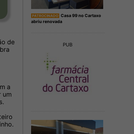
Casa 99 no Cartaxo
PATROCINADO
abriu renovada
ão de
PUB
ebra
em a
r um
s.
eiro
inho.