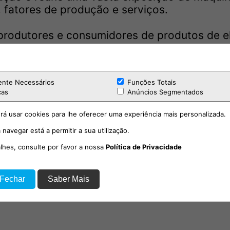
 fatores de produção e serviços.
 produtores e consumidores de produtos de 
papel crucial no debate e modernização do s
ussão dos temas mais relevantes da agricultu
ente Necessários
Funções Totais
res e decisores políticos.
cas
Anúncios Segmentados
a oportunidade ideal para as empresas reforç
rá usar cookies para lhe oferecer uma experiência mais personalizada.
norama agrícola nacional.
 navegar está a permitir a sua utilização.
alhes, consulte por favor a nossa
Política de Privacidade
ambém se destaca pela animação. Espaços de
 Fechar
Saber Mais
música popular e grandes concertos transfo