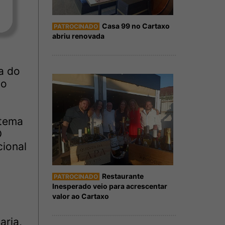
Casa 99 no Cartaxo
PATROCINADO
abriu renovada
a do
no
 tema
O
cional
Restaurante
PATROCINADO
Inesperado veio para acrescentar
valor ao Cartaxo
aria,