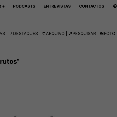
PODCASTS
ENTREVISTAS
CONTACTOS

 +
AS
| 📌
DESTAQUES
| 📁
ARQUIVO
| 🔎
PESQUISAR
| 📸
FOTO 
rutos“