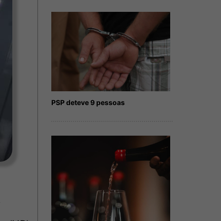
PSP deteve 9 pessoas
,