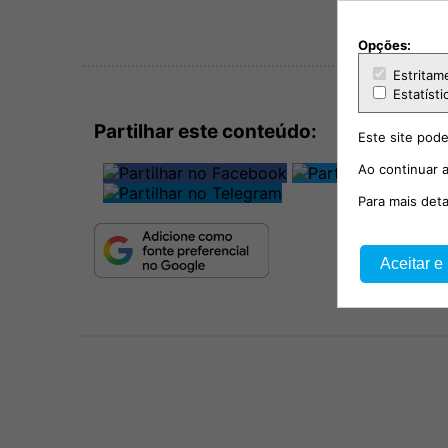
Opções:
Estritam
Estatísti
Partilhar este conteúdo:
Este site pode
Ao continuar a
Para mais det
Aceitar e