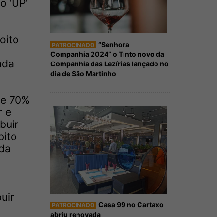
o ‘UP’
oito
“Senhora
PATROCINADO
Companhia 2024” o Tinto novo da
ada
Companhia das Lezírias lançado no
dia de São Martinho
de 70%
r e
buir
bito
 da
uir
Casa 99 no Cartaxo
PATROCINADO
abriu renovada