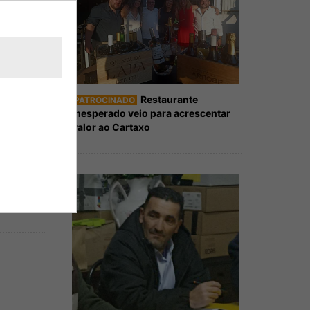
Restaurante
PATROCINADO
Inesperado veio para acrescentar
valor ao Cartaxo