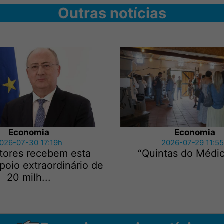
Outras notícias
Economia
Economia
026-07-30 17:19h
2026-07-29 11:5
ltores recebem esta
“Quintas do Médio
oio extraordinário de
20 milh...