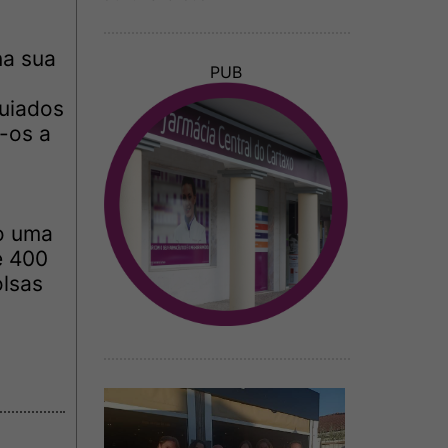
na sua
PUB
quiados
-os a
o uma
e 400
olsas