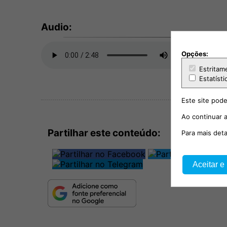
Audio:
Opções:
Estritam
Estatísti
Este site pode
Ao continuar a
Partilhar este conteúdo:
Para mais det
Aceitar e