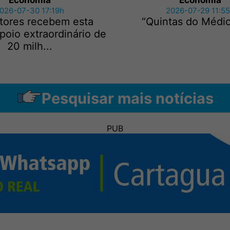
Economia
Economia
026-07-30 17:19h
2026-07-29 11:5
ltores recebem esta
“Quintas do Médio
oio extraordinário de
20 milh...
Pesquisar mais notícias
PUB