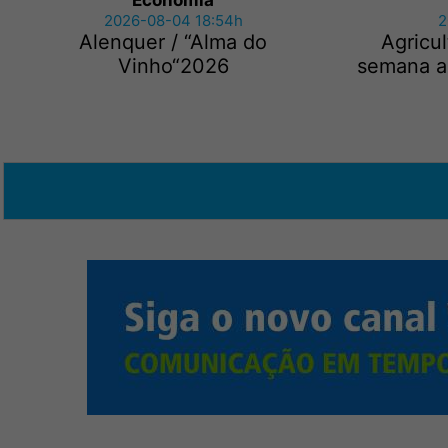
Economia
2026-08-04 18:54h
2
Alenquer / “Alma do
Agricu
Vinho“2026
semana ap