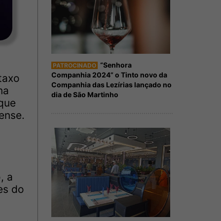
“Senhora
PATROCINADO
Companhia 2024” o Tinto novo da
taxo
Companhia das Lezírias lançado no
ma
dia de São Martinho
 que
ense.
, a
es do