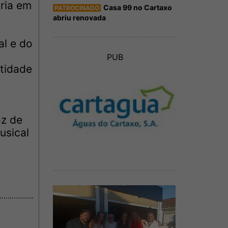
ria em
Casa 99 no Cartaxo
PATROCINADO
abriu renovada
l e do
PUB
ntidade
oz de
usical