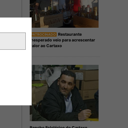
Restaurante
PATROCINADO
Inesperado veio para acrescentar
valor ao Cartaxo
Rancho Folclórico do Cartaxo