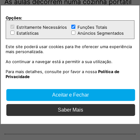
As aulas decorrem numa cozinha portátil
moderna, completa e compacta,
permitindo integrar atividades culinárias
Opções:
em diferentes disciplinas, como
Estritamente Necessários
Funções Totais
Cidadania, Ciências e Educação Física.
Estatísticas
Anúncios Segmentados
Este site poderá usar cookies para lhe oferecer uma experiência
O principal objetivo do MoKi-Lab é
mais personalizada.
investigar o impacto das aulas de
Ao continuar a navegar está a permitir a sua utilização.
culinária no desenvolvimento de
competências alimentares e culinárias, na
Para mais detalhes, consulte por favor a nossa
Política de
Privacidade
adesão ao padrão alimentar
mediterrânico e na prevenção do excesso
de peso, contribuindo assim para estilos
Aceitar e Fechar
de vida mais equilibrados e sustentáveis.
Saber Mais