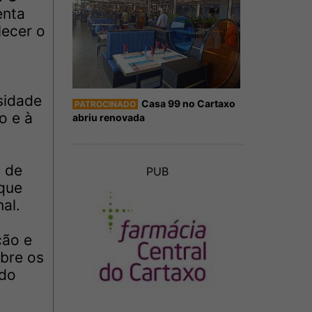
enta
lecer o
sidade
Casa 99 no Cartaxo
PATROCINADO
o e à
abriu renovada
o de
PUB
que
al.
ção e
obre os
 do