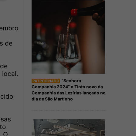
zembro
s de
 de
local.
“Senhora
PATROCINADO
Companhia 2024” o Tinto novo da
Companhia das Lezírias lançado no
ecido
dia de São Martinho
esas
to
. O