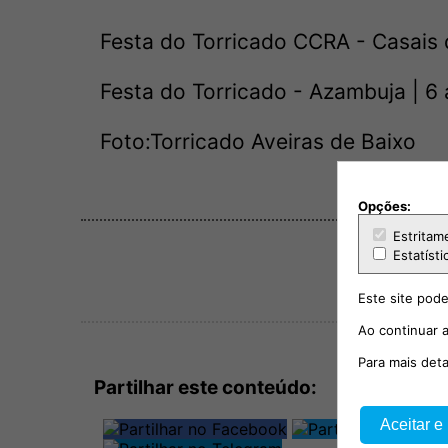
Festa do Torricado CCRA - Casais 
Festa do Torricado - Azambuja | 6
Foto:Torricado Aveiras de Baixo
Opções:
Estritam
Estatísti
Este site pode
Ao continuar a
Para mais det
Partilhar este conteúdo:
Aceitar e