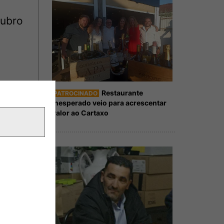
tubro
Restaurante
PATROCINADO
Inesperado veio para acrescentar
valor ao Cartaxo