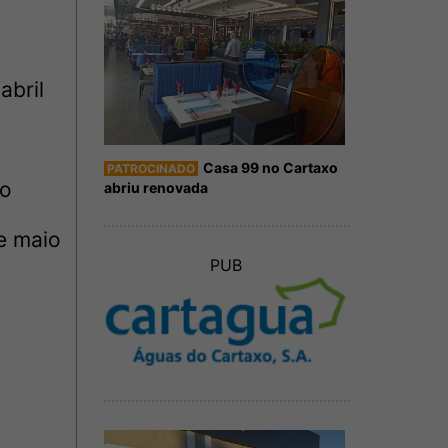
abril
Casa 99 no Cartaxo
PATROCINADO
io
abriu renovada
de maio
PUB