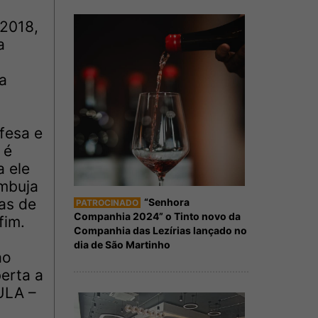
 2018,
a
a
fesa e
 é
a ele
ambuja
as de
“Senhora
PATROCINADO
Companhia 2024” o Tinto novo da
fim.
Companhia das Lezírias lançado no
dia de São Martinho
ao
berta a
ULA –