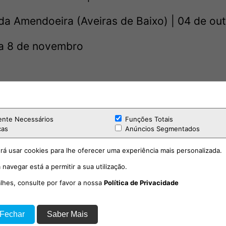
da Amendoeira (Aveiras de Baixo) | 04 de ou
 a 8 de novembro
ente Necessários
Funções Totais
cas
Anúncios Segmentados
rá usar cookies para lhe oferecer uma experiência mais personalizada.
 navegar está a permitir a sua utilização.
alhes, consulte por favor a nossa
Política de Privacidade
 Fechar
Saber Mais