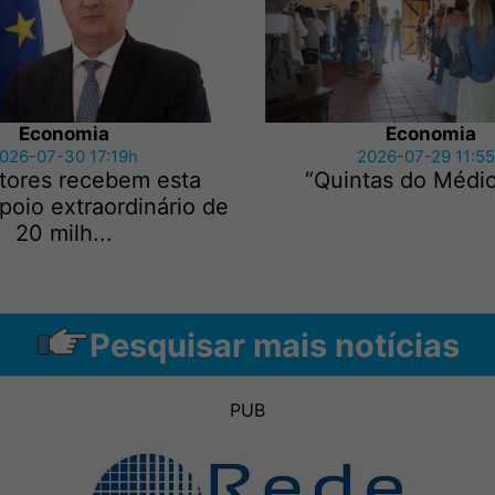
Economia
Economia
026-07-30 17:19h
2026-07-29 11:5
ltores recebem esta
“Quintas do Médio
oio extraordinário de
20 milh...
Pesquisar mais notícias
PUB