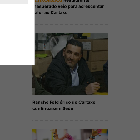
PATROCINADO
Inesperado veio para acrescentar
valor ao Cartaxo
Rancho Folclórico do Cartaxo
continua sem Sede