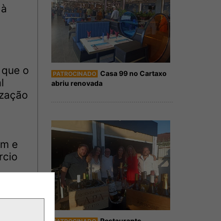
 à
 que o
Casa 99 no Cartaxo
PATROCINADO
l
abriu renovada
ização
im e
rcio
Restaurante