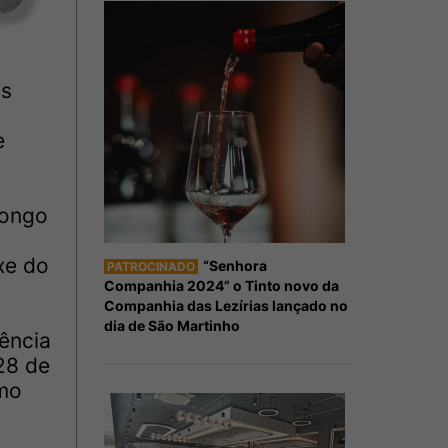
os
e
longo
xe do
“Senhora
PATROCINADO
Companhia 2024” o Tinto novo da
Companhia das Lezírias lançado no
dia de São Martinho
ência
28 de
omo