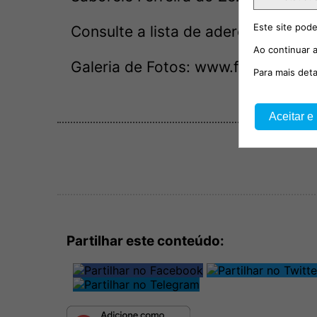
Este site pode
Consulte a lista de aderentes e e
Ao continuar a
Galeria de Fotos:
www.facebook.
Para mais det
Aceitar e
Partilhar este conteúdo: