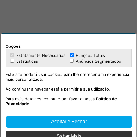
Outras notícias
Opções:
Estritamente Necessários
Funções Totais
Estatísticas
Anúncios Segmentados
Este site poderá usar cookies para lhe oferecer uma experiência
mais personalizada.
Ao continuar a navegar está a permitir a sua utilização.
Para mais detalhes, consulte por favor a nossa
Política de
Privacidade
Educação
2026-08-05 02:40h
Aceitar e Fechar
“Heróis da Fruta“ Alimentação
saudável nas escolas do
Saber Mais