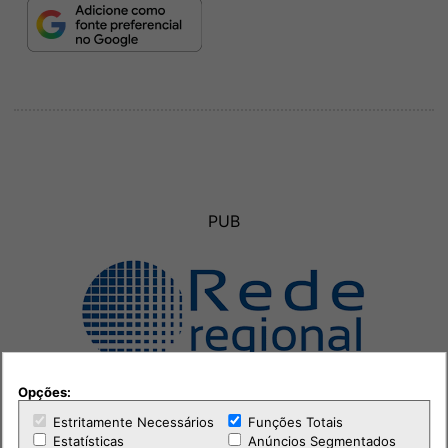
PUB
Opções:
Estritamente Necessários
Funções Totais
Estatísticas
Anúncios Segmentados