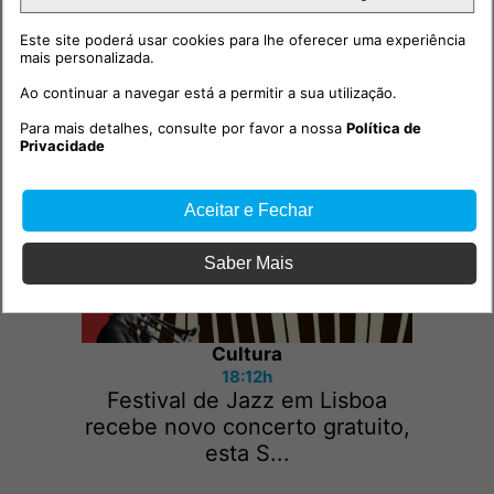
Este site poderá usar cookies para lhe oferecer uma experiência
mais personalizada.
Outras notícias
Ao continuar a navegar está a permitir a sua utilização.
Para mais detalhes, consulte por favor a nossa
Política de
Privacidade
Aceitar e Fechar
Saber Mais
Cultura
18:12h
Festival de Jazz em Lisboa
recebe novo concerto gratuito,
esta S...