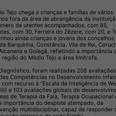
 Tejo chega a crianças e famílias de vários
hos fora da área de abrangência da instituiçã
número de utentes acompanhados, com 85,
es, com 30, Ferreira do Zêzere, com 20, e T
nhou ainda crianças e jovens dos concelhos
a Barquinha, Constância, Vila de Rei, Coruc
Alcanena e Golegã, refletindo a importância 
 região do Médio Tejo e área limítrofe.
 diagnóstico, foram realizadas 208 avaliaçõe
das Competências no Desenvolvimento Infanti
s com recurso à “Escala de Inteligência de We
III) e 103 avaliações globais do desenvolvim
eas de Terapia da Fala, Terapia Ocupacional 
a importância do despiste atempado, da
venção multidisciplinar, capaz de responder 
e cada criança e de cada família.