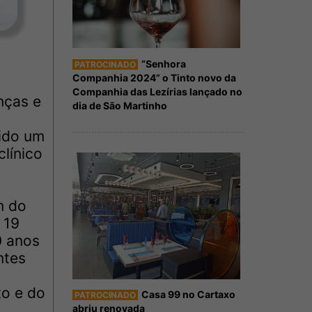
“Senhora
PATROCINADO
Companhia 2024” o Tinto novo da
Companhia das Lezírias lançado no
nças e
dia de São Martinho
mido um
línico
m do
 19
0 anos
ntes
to e do
Casa 99 no Cartaxo
PATROCINADO
abriu renovada