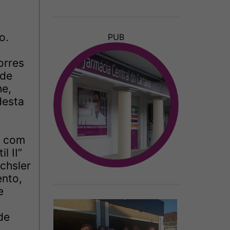
o.
PUB
orres
 de
he,
desta
s com
l II”
chsler
ento,
e
de