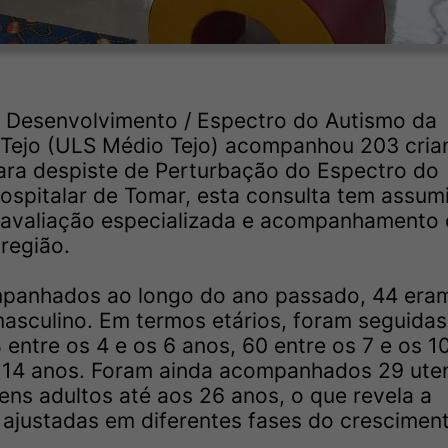
– Desenvolvimento / Espectro do Autismo da
Tejo (ULS Médio Tejo) acompanhou 203 cria
para despiste de Perturbação do Espectro do
ospitalar de Tomar, esta consulta tem assu
 avaliação especializada e acompanhamento c
região.
ompanhados ao longo do ano passado, 44 era
asculino. Em termos etários, foram seguidas
 entre os 4 e os 6 anos, 60 entre os 7 e os 1
s 14 anos. Foram ainda acompanhados 29 ute
ens adultos até aos 26 anos, o que revela a
 ajustadas em diferentes fases do crescimen