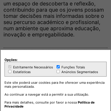
um espaço de descoberta e reflexão,
contribuindo para que os jovens possam
tomar decisões mais informadas sobre o
seu percurso académico e profissional,
num ambiente que aproxima educação,
inovação e empregabilidade.
Opções:
Estritamente Necessários
Funções Totais
Estatísticas
Anúncios Segmentados
Este site poderá usar cookies para lhe oferecer uma experiência
mais personalizada.
Ao continuar a navegar está a permitir a sua utilização.
Para mais detalhes, consulte por favor a nossa
Política de
Privacidade